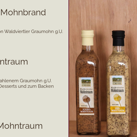
r/Mohnbrand
n Waldviertler Graumohn g.U.
hntraum
emahlenem Graumohn g.U.
 Desserts und zum Backen
-Mohntraum