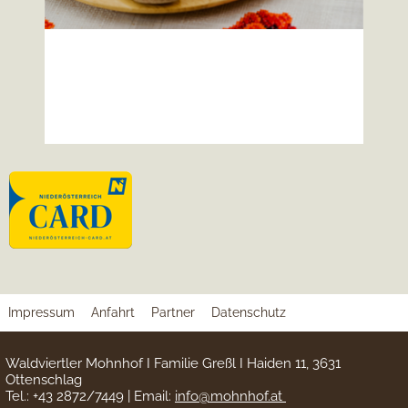
mehr lesen
Impressum
Anfahrt
Partner
Datenschutz
Waldviertler Mohnhof I Familie Greßl I Haiden 11, 3631
Ottenschlag
Tel.: +43 2872/7449 | Email:
info@mohnhof.at